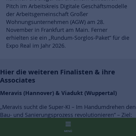
Pitch im Arbeitskreis Digitale Geschäftsmodelle
der Arbeitsgemeinschaft Großer
Wohnungsunternehmen (AGW) am 28.
November in Frankfurt am Main. Ferner
erhielten sie ein „Rundum-Sorglos-Paket“ für die
Expo Real im Jahr 2026.
Hier die weiteren Finalisten & ihre
Associates
Meravis (Hannover) & Viadukt (Wuppertal)
„Meravis sucht die Super-KI – Im Handumdrehen den
Bau- und Sanierungsprozess revolutionieren“ – Ziel:
Entwicklung eines KI-basierten digitalen Assistenten,
der Investitions- und Sanierungsplanungen durch
MENÜ