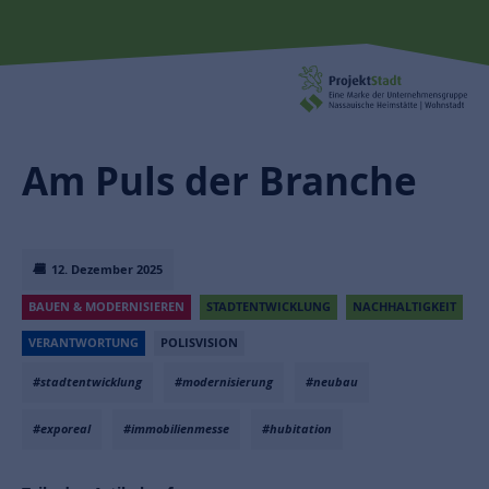
Am Puls der Branche
12. Dezember 2025
BAUEN & MODERNISIEREN
STADTENTWICKLUNG
NACHHALTIGKEIT
VERANTWORTUNG
POLISVISION
#stadtentwicklung
#modernisierung
#neubau
#exporeal
#immobilienmesse
#hubitation