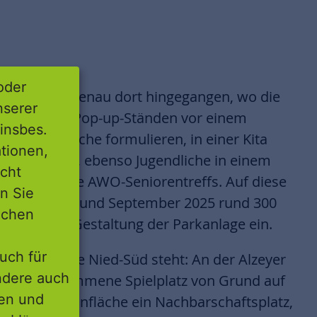
oder
nserer
insbes.
tionen,
icht
nn Sie
lichen
lungen zur Gestaltung der Parkanlage ein.
uch für
r Grünanlage Nied-Süd steht: An der Alzeyer
ondere auch
ie Jahre gekommene Spielplatz von Grund auf
ten und
 Mitte der Grünfläche ein Nachbarschaftsplatz,