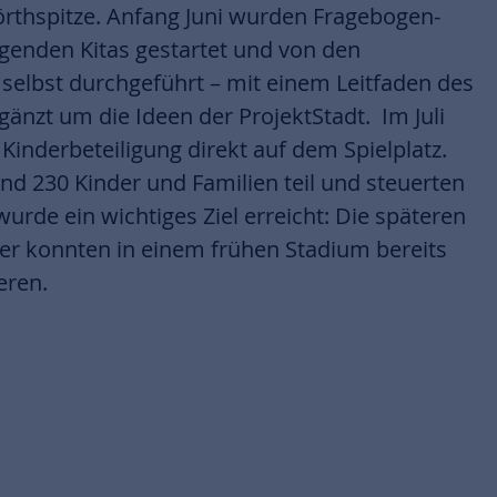
örthspitze. Anfang Juni wurden Fragebogen-
genden Kitas gestartet und von den
 selbst durchgeführt – mit einem Leitfaden des
änzt um die Ideen der ProjektStadt. Im Juli
e Kinderbeteiligung direkt auf dem Spielplatz.
d 230 Kinder und Familien teil und steuerten
wurde ein wichtiges Ziel erreicht: Die späteren
Foto: ProjektStadt
er konnten in einem frühen Stadium bereits
eren.