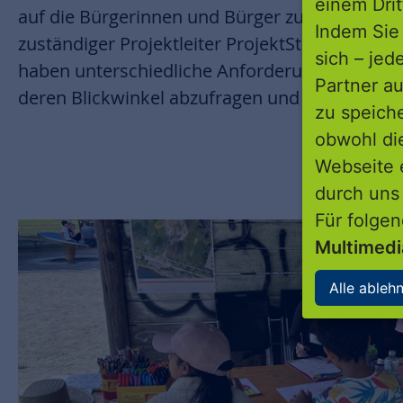
einem Drit
auf die Bürgerinnen und Bürger zuzugehen. Ja
Indem Sie 
zuständiger Projektleiter ProjektStadt: „Versc
sich – jed
haben unterschiedliche Anforderungen. Es ist f
Partner au
deren Blickwinkel abzufragen und zusammenz
zu speich
obwohl di
Webseite 
durch uns
Für folge
Multimed
Alle ableh