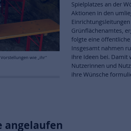
Spielplatzes an der W
Aktionen in den umlie
Einrichtungsleitungen
Grünflächenamtes, erg
folgte eine öffentlich
Insgesamt nahmen run
ihre Ideen bei. Damit 
Der fertige Spielplatz Wörtspitze. Foto ProjektStadt
Nutzerinnen und Nutz
ihre Wünsche formuli
e angelaufen