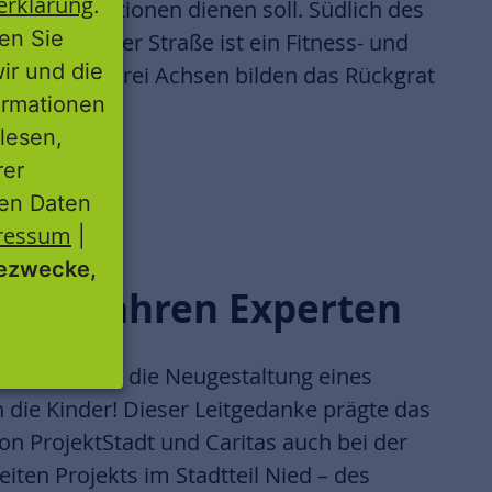
erklärung
.
 alle Generationen dienen soll. Südlich des
ren Sie
r Dürkheimer Straße ist ein Fitness- und
wir und die
hen. Diese drei Achsen bilden das Rückgrat
ormationen
lesen,
rer
nen Daten
ressum
|
ezwecke,
 die wahren Experten
achleute für die Neugestaltung eines
h die Kinder! Dieser Leitgedanke prägte das
on ProjektStadt und Caritas auch bei der
iten Projekts im Stadtteil Nied – des