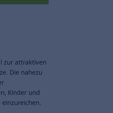
 zur attraktiven
tze. Die nahezu
er
en, Kinder und
e einzureichen.