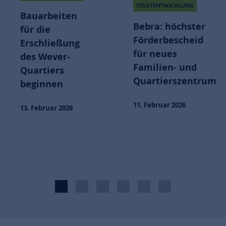
MODERNISIEREN
STADTENTWICKLUNG
STADTENTWICKLUNG
Bebra: höchster
NACHHALTIGKEIT
Förderbescheid
für neues
VERANTWORTUNG
Familien- und
POLISVISION
Quartierszentrum
Am Puls der
Branche
11. Februar 2026
12. Dezember 2025