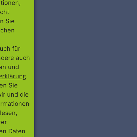
tionen,
icht
nn Sie
lichen
uch für
ondere auch
ten und
erklärung
.
ren Sie
wir und die
ormationen
lesen,
rer
nen Daten