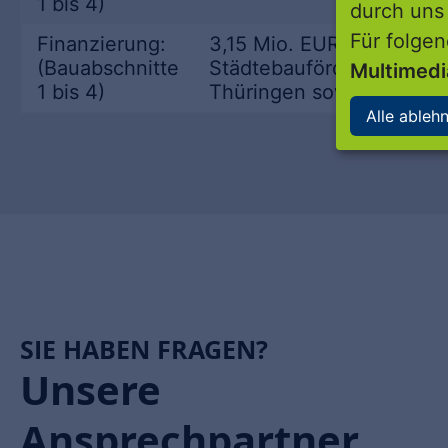
1 bis 4)
durch uns
Für folge
Finanzierung:
3,15 Mio. EUR, davon 90
(Bauabschnitte
Städtebaufördermitteln d
Multimed
1 bis 4)
Thüringen sowie der Sta
Alle ableh
SIE HABEN FRAGEN?
Unsere
Ansprechpartner