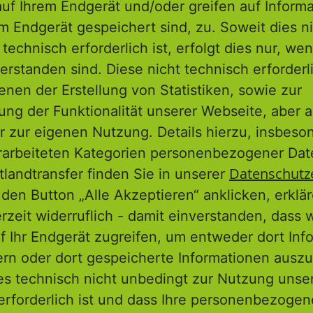
uf Ihrem Endgerät und/oder greifen auf Informa
em Endgerät gespeichert sind, zu. Soweit dies n
ng der Wohnsiedlung „Am
technisch erforderlich ist, erfolgt dies nur, we
 Erhaltung des
erstanden sind. Diese nicht technisch erforder
embles aus den 1920er Jahren
enen der Erstellung von Statistiken, sowie zur
m schmalen Rain“, 99867 Gotha
ng der Funktionalität unserer Webseite, aber a
adt zur Durchführung einer
r zur eigenen Nutzung. Details hierzu, insbes
hung und Erstellung eines
rarbeiteten Kategorien personenbezogener Da
lans durch die Stadt Gotha,
Datenschutz
tlandtransfer finden Sie in unserer
ng im direkten Auftrag der
haft
den Button „Alle Akzeptieren“ anklicken, erklä
erzeit widerruflich - damit einverstanden, dass 
finanzwirtschaftlichen
f Ihr Endgerät zugreifen, um entweder dort Inf
ektStadt
ern oder dort gespeicherte Informationen auszu
es technisch nicht unbedingt zur Nutzung unse
ohnungen und einer
erforderlich ist und dass Ihre personenbezoge
.592 Quadratmetern