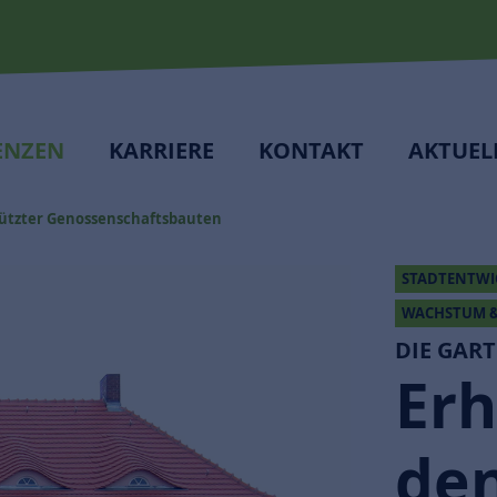
ENZEN
KARRIERE
KONTAKT
AKTUEL
ützter Genossenschaftsbauten
STADTENTW
WACHSTUM &
DIE GAR
Erh
de