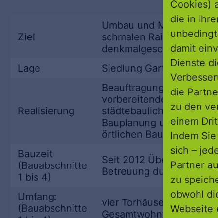
Cookies) a
die in Ihr
Umbau und Modernisieru
unbedingt 
Ziel
schmalen Rain“ in Gotha,
damit einv
denkmalgeschützten Ens
Dienste di
Lage
Siedlung Gartenstadt „A
Verbesseru
Beauftragung der Wohnst
die Partne
vorbereitenden Untersuc
zu den ve
Realisierung
städtebaulichen Rahmenp
einem Drit
Bauplanung und -betreuu
örtlichen Baugenossensc
Indem Sie 
sich – jed
Bauzeit
Seit 2012 Übernahme der 
Partner au
(Bauabschnitte
Betreuung durch die Proj
1 bis 4)
zu speich
obwohl di
Umfang:
vier Torhäuser mit 52 W
(Bauabschnitte
Webseite 
Gesamtwohnfläche von 3