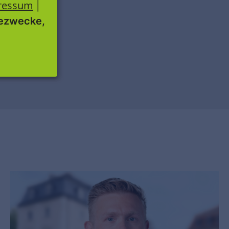
ressum
|
ezwecke,