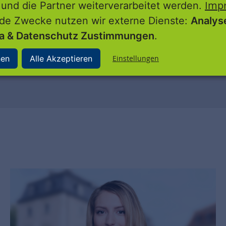
Imp
 und die Partner weiterverarbeitet werden.
nde Zwecke nutzen wir externe Dienste:
Analys
5.000 EUR aus
es Bundes, des Freistaates&
ia & Datenschutz Zustimmungen
.
dt Gotha
nen
Alle Akzeptieren
Einstellungen