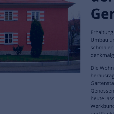
Ge
Erhaltung
Umbau un
schmalen 
denkmalge
Die Wohns
herausrag
Gartensta
Genossens
heute läs
Werkbund 
und Funkt