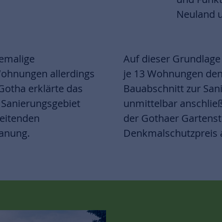
Neuland 
hemalige
Auf dieser Grundlage
Wohnungen allerdings
je 13 Wohnungen denk
Gotha erklärte das
Bauabschnitt zur San
Sanierungsgebiet
unmittelbar anschlie
reitenden
der Gothaer Gartenst
anung.
Denkmalschutzpreis 