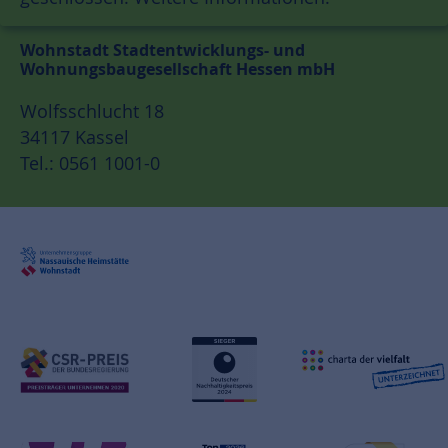
Wohnstadt Stadtentwicklungs- und
Wohnungsbaugesellschaft Hessen mbH
Wolfsschlucht 18
34117 Kassel
Tel.: 0561 1001-0