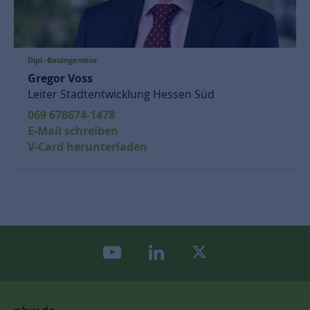
Dipl.-Bauingenieur
Gregor Voss
Leiter Stadtentwicklung Hessen Süd
069 678674-1478
E-Mail schreiben
V-Card herunterladen
youtube
linkedin
twitter