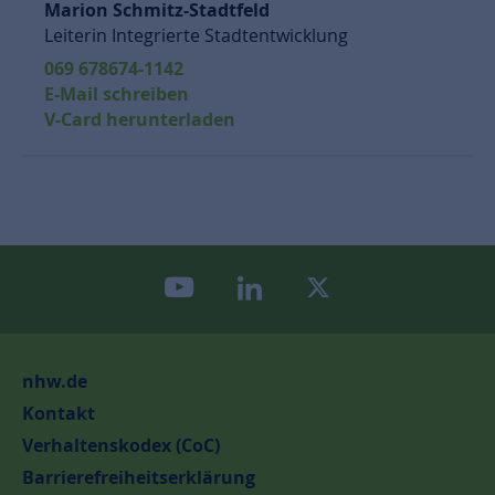
Marion Schmitz-Stadtfeld
Leiterin Integrierte Stadtentwicklung
069 678674-1142
E-Mail schreiben
V-Card herunterladen
youtube
linkedin
twitter
nhw.de
Kontakt
Verhaltenskodex (CoC)
Barrierefreiheitserklärung