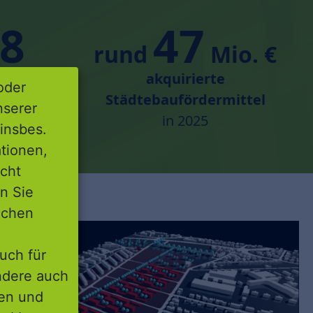
8
47
rund
Mio. €
m Rahmen
akquirierte
oder
gen
Städtebaufördermittel
nserer
in 2025
insbes.
tionen,
icht
nn Sie
lichen
uch für
ondere auch
ten und