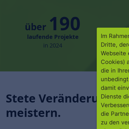
190
über
Im Rahmen
laufende Projekte
Dritte, de
in 2024
Webseite 
Cookies) a
die in Ihr
unbedingt 
damit einv
Stete Veränderungsp
Dienste di
Verbesseru
meistern.
die Partne
zu den ve