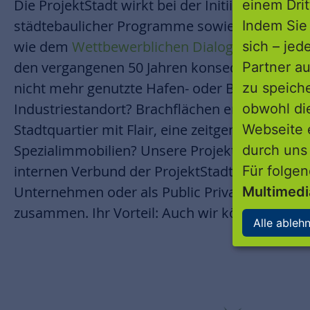
Die ProjektStadt wirkt bei der Initiierung, Au
einem Drit
städtebaulicher Programme sowie bei der Real
Indem Sie 
wie dem
Wettbewerblichen Dialog
mit. Wir h
sich – jed
den vergangenen 50 Jahren konsequent erweite
Partner au
nicht mehr genutzte Hafen- oder Bahnanlage 
zu speich
Industriestandort? Brachflächen eröffnen un
obwohl di
Stadtquartier mit Flair, eine zeitgemäße Woh
Webseite 
Spezialimmobilien? Unsere Projektentwickler r
durch uns
internen Verbund der ProjektStadt, sondern a
Für folge
Unternehmen oder als Public Private Partners
Multimed
zusammen. Ihr Vorteil: Auch wir können dabei 
Alle ableh