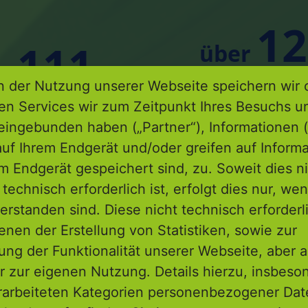
12
111
über
in
Veranstaltungen i
 der Nutzung unserer Webseite speichern wir 
Kommunen
von Beteiligun
ren Services wir zum Zeitpunkt Ihres Besuchs u
in 2025
eingebunden haben („Partner“), Informationen (
uf Ihrem Endgerät und/oder greifen auf Informa
em Endgerät gespeichert sind, zu. Soweit dies n
technisch erforderlich ist, erfolgt dies nur, we
erstanden sind. Diese nicht technisch erforder
rozesse
enen der Erstellung von Statistiken, sowie zur
ng der Funktionalität unserer Webseite, aber a
r zur eigenen Nutzung. Details hierzu, insbes
rarbeiteten Kategorien personenbezogener Da