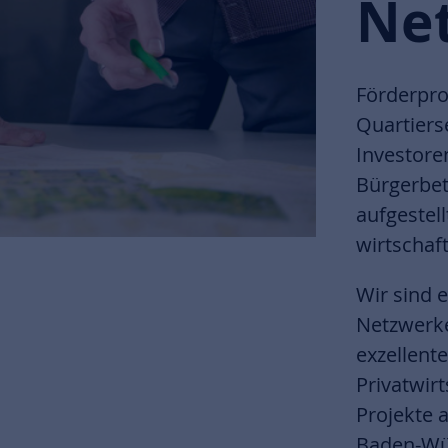
Ne
Förderpro
Quartiers
Investore
Bürgerbete
aufgestel
wirtschaf
Wir sind 
Netzwerke
exzellen
Privatwirt
Projekte 
Baden-Wür