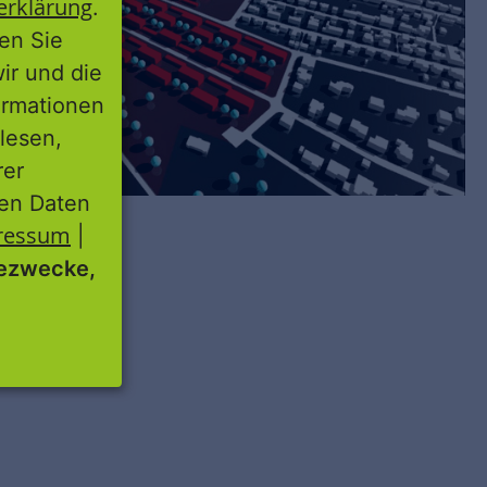
erklärung
.
ren Sie
wir und die
ormationen
lesen,
rer
nen Daten
ressum
|
ezwecke,