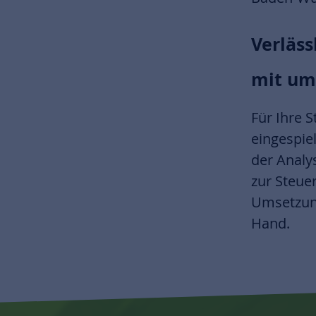
Verläss
mit u
Für Ihre 
eingespie
der Analy
zur Steue
Umsetzung
Hand.