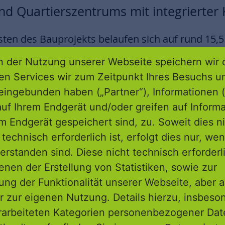
nd Quartierszentrums mit integrierter K
en des Bauprojekts belaufen sich auf rund 15,5 
 jetzigem Bauzeitplan für Juli 2027 geplant. Das 
 der Nutzung unserer Webseite speichern wir 
Passivhausstandard errichtet. Aktuell laufen die
ren Services wir zum Zeitpunkt Ihres Besuchs u
e achtgruppige Kita wird bereits sichtbar. Die E
eingebunden haben („Partner“), Informationen (
 Gebäudegründung einschließlich Teilunterkelle
uf Ihrem Endgerät und/oder greifen auf Informa
25.
em Endgerät gespeichert sind, zu. Soweit dies n
technisch erforderlich ist, erfolgt dies nur, we
nte, wie wichtig ihm eine persönliche Übergabe
erstanden sind. Diese nicht technisch erforder
hinter einem Städtebauförderprogramm jahrela
enen der Erstellung von Statistiken, sowie zur
iel Leidenschaft aus der Verwaltung und ebenso 
ng der Funktionalität unserer Webseite, aber a
 mich ist es eine gute Gelegenheit, auch im Nam
r zur eigenen Nutzung. Details hierzu, insbes
 Beteiligten meinen Dank auszusprechen.“
rarbeiteten Kategorien personenbezogener Da
Knoche betonte bei dem Festakt auf der Baustell