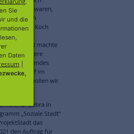
erklärung
.
t eingeladen waren,
ren Sie
kanlagen den
wir und die
rin Stefanie Koch
ormationen
n
lesen,
 Projekts und machte
rer
ergebiet weitere
nen Daten
onsübergreifendes
ressum
|
 klaren Bedarf im
ezwecke,
r Senioren wollen wir
ement für Bebra in
gramm „Soziale Stadt“
rojektStadt das
021 den Auftrag für