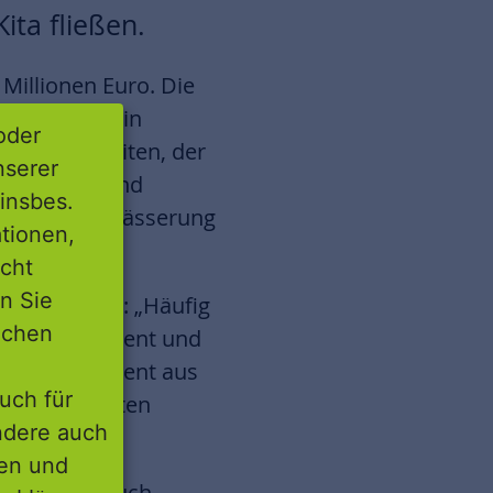
ita fließen.
Millionen Euro. Die
Gebäude wird in
oder
 Rohbauarbeiten, der
nserer
rd-, Mauer- und
insbes.
rung und Entwässerung
tionen,
icht
nn Sie
 gewesen sei: „Häufig
lichen
nges Engagement und
viel Engagement aus
uch für
en der gesamten
ondere auch
ten und
e, bei dem auch