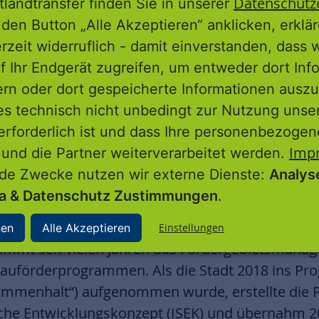
Datenschutz
tlandtransfer finden Sie in unserer
adtverordnetenversammlung und der ProjektStad
den Button „Alle Akzeptieren“ anklicken, erklä
t Grünbedachung, Wärmepumpe und Photovoltai
erzeit widerruflich - damit einverstanden, dass 
 Standards entspricht. Stadtverordnetenvorstehe
f Ihr Endgerät zugreifen, um entweder dort Inf
ri und dem Ministerium im Namen der gesamte
ern oder dort gespeicherte Informationen auszu
mmlung ausdrücklich für die Unterstützung des
es technisch nicht unbedingt zur Nutzung unse
öffentlichen Impulse notwendig sind, um im Förd
erforderlich ist und dass Ihre personenbezoge
ßen. Sie lobte das Familienzentrum als generati
Imp
 und die Partner weiterverarbeitet werden.
 ist ein Projekt für alle Generationen. Wir haben
nde Zwecke nutzen wir externe Dienste:
Analys
tig brauchen Familien Beratungsangebote. Auch fü
ia & Datenschutz Zustimmungen
.
te schaffen.“
nen
Alle Akzeptieren
Einstellungen
nimmt seit vielen Jahren das Fördergebietsmanag
auförderprogrammen. Als die Stadt 2018 ins Pro
sammenhalt“) aufgenommen wurde, erstellte die P
liche Entwicklungskonzept (ISEK) und übernahm 2