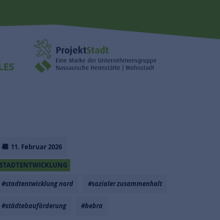
LES
11. Februar 2026
STADTENTWICKLUNG
#stadtentwicklung nord
#sozialer zusammenhalt
#städtebauförderung
#bebra