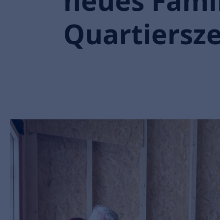
neues Fami
Quartiersz