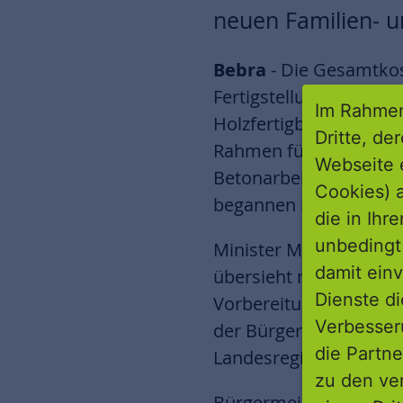
neuen Familien- u
Bebra
- Die Gesamtkost
Fertigstellung ist nach
Im Rahmen
Holzfertigbauweise im 
Dritte, de
Rahmen für die geplant
Webseite 
Betonarbeiten für die
Cookies) a
begannen im Januar 20
die in Ihr
unbedingt 
Minister Mansoori beto
damit einv
übersieht man, dass 
Dienste di
Vorbereitung steckt, v
Verbesseru
der Bürgerschaft. Für
die Partne
Landesregierung allen
zu den ve
Bürgermeister Stefan 