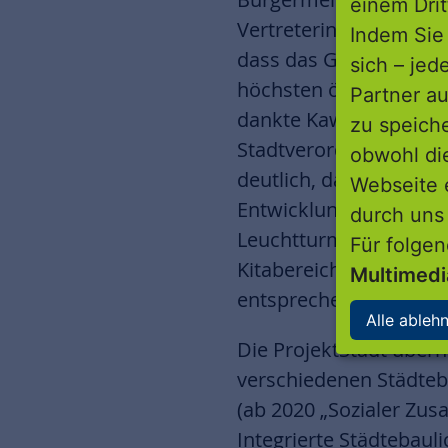
einem Drit
Vertreterinnen der St
Indem Sie 
dass das Gebäude mi
sich – jed
höchsten ökologischen
Partner au
dankte Kaweh Mansoo
zu speich
Stadtverordnetenversa
obwohl di
deutlich, dass solche 
Webseite 
Entwicklungen anzusto
durch uns
Leuchtturmprojekt: „Es
Für folge
Kitabereich, gleichzei
Multimed
entsprechende Angebo
Alle ableh
Die ProjektStadt über
verschiedenen Städteb
(ab 2020 „Sozialer Zu
Integrierte Städtebau