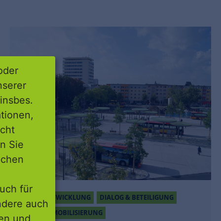
oder
nserer
insbes.
tionen,
icht
nn Sie
lichen
uch für
STADTENTWICKLUNG
DIALOG & BETEILIGUNG
ondere auch
FLÄCHENMOBILISIERUNG
ten und