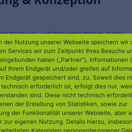
liche Beratungs- und Planungsaufgaben. Dabei
 der Nutzung unserer Webseite speichern wir 
wirtschaftlichen, ökologischen und
ren Services wir zum Zeitpunkt Ihres Besuchs u
n entwickeln wir Entscheidungsgrundlagen
eingebunden haben („Partner“), Informationen (
Unser oberstes Ziel: die nachhaltige Sicherung
uf Ihrem Endgerät und/oder greifen auf Informa
em Endgerät gespeichert sind, zu. Soweit dies n
technisch erforderlich ist, erfolgt dies nur, we
erstanden sind. Diese nicht technisch erforder
n Strukturen arbeiten wir die Chancen und
enen der Erstellung von Statistiken, sowie zur
Basis formulieren wir gemeinsam mit Ihnen
ng der Funktionalität unserer Webseite, aber a
che Stadtentwicklung. Dabei achten wir
r zur eigenen Nutzung. Details hierzu, insbes
chtliche Absicherung in der
rarbeiteten Kategorien personenbezogener Da