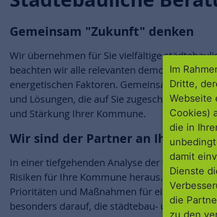
Gemeinsam "Zukunft" denken
Wir übernehmen für Sie vielfältige städtebau
Im Rahmen
beachten wir alle relevanten demografischen, 
Dritte, de
energetischen Faktoren. Gemeinsam mit Ihne
Webseite 
und Lösungen, die auf Sie zugeschnitten sind. 
Cookies) a
und Stärkung Ihrer Kommune.
die in Ihr
Wir sind der Partner an Ihrer Seite
unbedingt 
damit einv
In einer tiefgehenden Analyse der vorhandene
Dienste di
Risiken für Ihre Kommune heraus. Auf dieser 
Verbesseru
Prioritäten und Maßnahmen für eine erfolgrei
die Partne
besonders darauf, die städtebau- und förderre
zu den ve