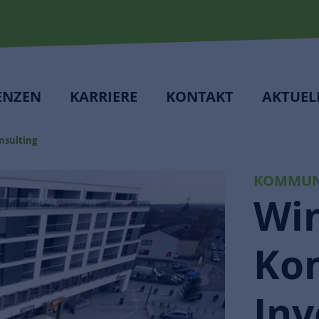
ENZEN
KARRIERE
KONTAKT
AKTUEL
sulting
KOMMUN
Win
Ko
Inv