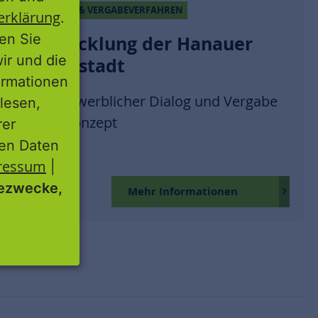
KONZEPT & VERGABEVERFAHREN
erklärung
.
ren Sie
Entwicklung der Hanauer
wir und die
Innenstadt
ormationen
Wettbewerblicher Dialog und Vergabe
lesen,
nach Konzept
rer
nen Daten
ressum
|
ezwecke,
Mehr Informationen