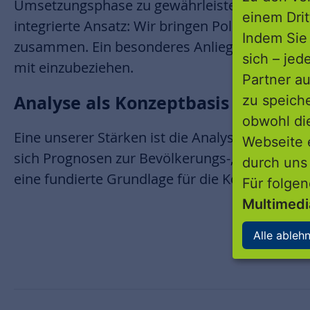
Umsetzungsphase zu gewährleisten. Eine ents
einem Drit
integrierte Ansatz: Wir bringen Politik, Verwa
Indem Sie 
zusammen. Ein besonderes Anliegen ist es, di
sich – jed
mit einzubeziehen.
Partner au
Analyse als Konzeptbasis
zu speich
obwohl di
Eine unserer Stärken ist die Analyse unter Ei
Webseite 
sich Prognosen zur Bevölkerungs-, Haushalts
durch uns
eine fundierte Grundlage für die Konzeption, di
Für folge
Multimed
Alle ableh