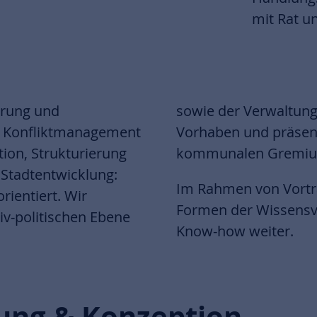
mit Rat un
erung und
nt über Ihr
n, Konfliktmanagement
ebnisse vor Ihrem
ion, Strukturierung
kommunalen Gremi
 Stadtentwicklung:
Im Rahmen von Vortr
rientiert. Wir
Formen der Wissensve
iv-politischen Ebene
Know-how weiter.
ung & Konzeption