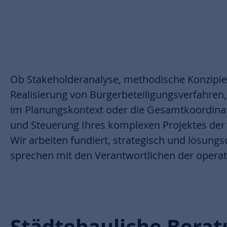
Ob Stakeholderanalyse, methodische Konzipi
sowie der Verwaltung. Wir berichten offen und transpare
Realisierung von Bürgerbeteiligungsverfahre
Vorhaben und präsentieren unsere Erg
im Planungskontext oder die Gesamtkoordinat
und Steuerung Ihres komplexen Projektes der
Wir arbeiten fundiert, strategisch und lösungso
sprechen mit den Verantwortlichen der operat
Städtebauliche Berat