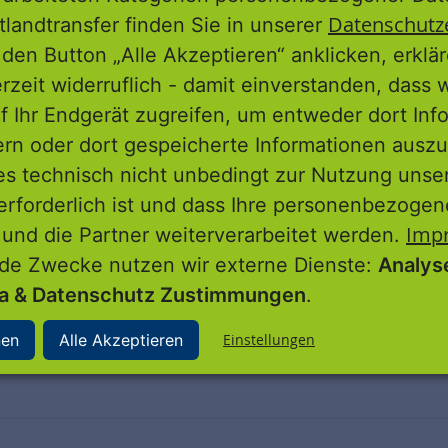
cheidende Rolle spielt außerdem der
Datenschutz
tlandtransfer finden Sie in unserer
ltung, Öffentlichkeit und Bevölkerung
den Button „Alle Akzeptieren“ anklicken, erklä
e Bewohner beim Beteiligungsprozess aktiv
erzeit widerruflich - damit einverstanden, dass 
f Ihr Endgerät zugreifen, um entweder dort Inf
ern oder dort gespeicherte Informationen auszu
es technisch nicht unbedingt zur Nutzung unse
nbeziehung verschiedener Parameter. So lassen
erforderlich ist und dass Ihre personenbezoge
- und Wohnungsmarktentwicklung ableiten –
Imp
 und die Partner weiterverarbeitet werden.
e es zu erarbeiten gilt.
nde Zwecke nutzen wir externe Dienste:
Analys
ia & Datenschutz Zustimmungen
.
nen
Alle Akzeptieren
Einstellungen