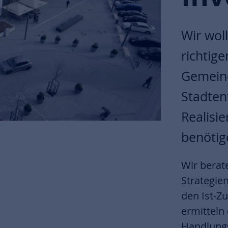
Wir woll
richtig
Gemeind
Stadten
Realisi
benötige
Wir berat
Strategie
den Ist-Z
ermitteln 
Handlung