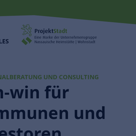
LES
ALBERATUNG UND CONSULTING
-win für
mmunen und
estoren