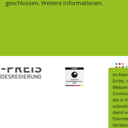
geschlossen.
Weitere Informationen.
Im Rahm
Dritte,
Webseit
Cookies
die in 
unbedin
damit e
Dienste
Verbess