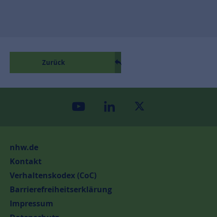
Zurück
youtube
linkedin
twitter
nhw.de
Kontakt
Verhaltenskodex (CoC)
Barrierefreiheitserklärung
Impressum