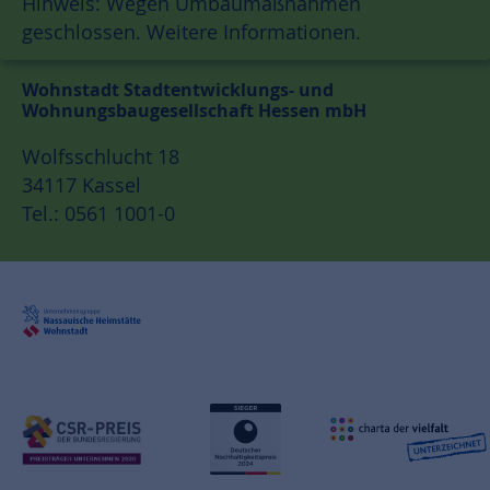
Hinweis: Wegen Umbaumaßnahmen
geschlossen.
Weitere Informationen.
Wohnstadt Stadtentwicklungs- und
Wohnungsbaugesellschaft Hessen mbH
Wolfsschlucht 18
34117 Kassel
Tel.: 0561 1001-0