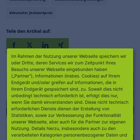
#deutscher fachwerkpreis
Teile den Artikel auf:
Im Rahmen der Nutzung unserer Webseite speichern wir
oder Dritte, deren Services wir zum Zeitpunkt Ihres
Besuchs unserer Webseite eingebunden haben
(„Partner“), Informationen (insbes. Cookies) auf Ihrem
Endgerät und/oder greifen auf Informationen, die in
Ihrem Endgerät gespeichert sind, zu. Soweit dies nicht
unbedingt technisch erforderlich ist, erfolgt dies nur,
wenn Sie damit einverstanden sind. Diese nicht technisch
erforderlichen Dienste dienen der Erstellung von
Statistiken, sowie zur Verbesserung der Funktionalität
unserer Webseite, aber auch für die Partner zur eigenen
Nutzung. Details hierzu, insbesondere auch zu den
verarbeiteten Kategorien personenbezogener Daten und