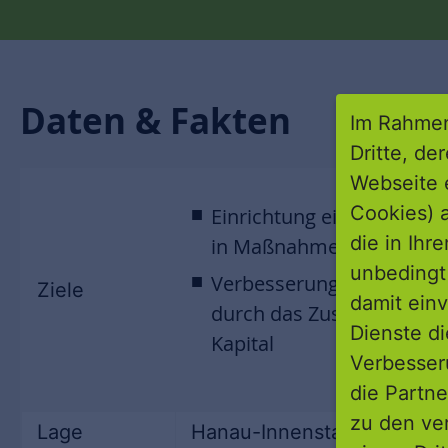
Daten & Fakten
Im Rahmen
Dritte, de
Webseite 
Cookies) a
Einrichtung eines Invest
die in Ihr
in Maßnahmen zur Gebä
unbedingt 
Verbesserung des Gesamt
Ziele
damit einv
durch das Zusammenspiel
Dienste di
Kapital
Verbesseru
die Partne
zu den ve
Lage
Hanau-Innenstadt, Main-Ki