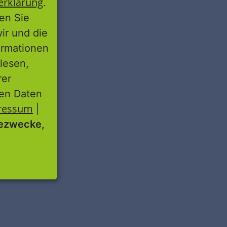
erklärung
.
ren Sie
wir und die
ormationen
lesen,
rer
nen Daten
ressum
|
ezwecke,