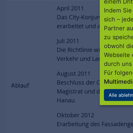
einem Drit
April 2011
Indem Sie 
Das City-Konjunktur-Progra
sich – jed
erarbeitet und als Richtlinie
Partner au
zu speich
Juli 2011
obwohl di
Die Richtlinie wird vom Hes
Webseite 
Verkehr und Landesentwickl
durch uns
Für folge
August 2011
Multimed
Beschluss der CKP-Richtlin
Ablauf
Magistrat und der Stadtve
Alle ableh
Hanau
Oktober 2012
Erarbeitung des Fassadenges