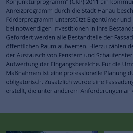
Konjunkturprogramm“ (CKP) 2011 ein kommu
Diese muss beachtet werden, um in den Genuss der Förder
Anreizprogramm durch die Stadt Hanau besch
zu gelangen. Ein eigens eingerichteter Aussc
Förderprogramm unterstützt Eigentümer und
Empfehlungen aus, die dann dem Magistrat zu
bei notwendigen Investitionen in ihre Bestan
vorgelegt werden. Aufgabe der ProjektStadt ist die S
Gefördert werden alle Bestandteile der Fassad
und Nachbereitung aller Anträge und Antragsunterlage
öffentlichen Raum aufwerten. Hierzu zählen d
Abnahme der Maßnahmen. Bis zum Jahr 20
der Austausch von Fenstern und Schaufenster
Projektanträge durch das City-Konjunkturprogra
Aufwertung der Eingangsbereiche. Für die Um
einer beachtlichen Hebelwirkung an dadurch ausgelö
Maßnahmen ist eine professionelle Planung d
obligatorisch. Zusätzlich wurde eine Fassaden
erstellt, die unter anderem Anforderungen an