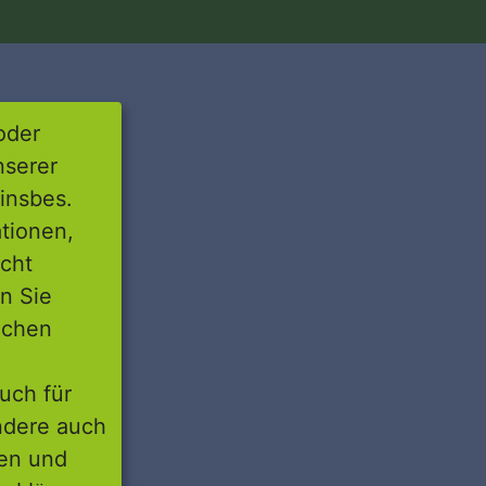
oder
nserer
insbes.
tionen,
icht
nn Sie
lichen
uch für
ondere auch
ten und