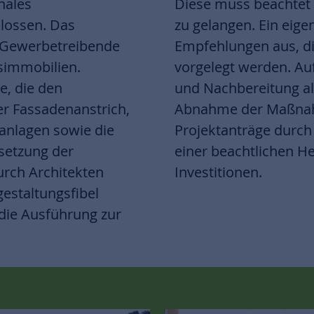
nales
mittel
lossen. Das
huss spricht
 Gewerbetreibende
r Beschlussfassung
dsimmobilien.
teuerung, Vor-
e, die den
n sowie die
er Fassadenanstrich,
18 wurden rund 60
anlagen sowie die
mm gefördert – mit
setzung der
sten privaten
urch Architekten
Investitionen.
gestaltungsfibel
 die Ausführung zur