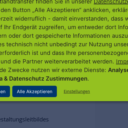
Datenschutz
tlandtransfer finden Sie in unserer
den Button „Alle Akzeptieren“ anklicken, erklä
mm wird mit lokalen Partnern
erzeit widerruflich - damit einverstanden, dass 
 formuliert
f Ihr Endgerät zugreifen, um entweder dort Inf
ern oder dort gespeicherte Informationen auszu
es technisch nicht unbedingt zur Nutzung unse
sichen Ministerium für Wirtschaft,
erforderlich ist und dass Ihre personenbezoge
ung bestätigt
Imp
 und die Partner weiterverarbeitet werden.
nde Zwecke nutzen wir externe Dienste:
Analys
ia & Datenschutz Zustimmungen
.
ie in den Ausschüssen, dem
rordnetenversammlung der Stadt
nen
Alle Akzeptieren
Einstellungen
taltungsleitbildes