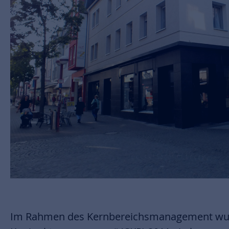
Im Rahmen des Kernbereichsmanagement wur
Werbeanalgen, Fassadenfarbschemata und Fenste