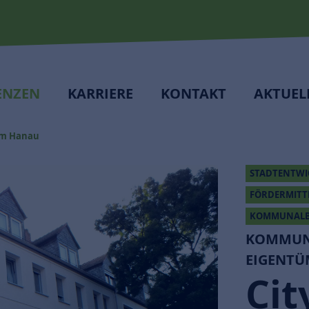
ENZEN
KARRIERE
KONTAKT
AKTUEL
mm Hanau
STADTENTW
FÖRDERMIT
KOMMUNALB
KOMMUN
EIGENTÜ
Cit