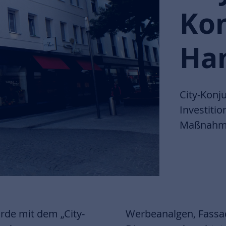
Ko
Ha
City-Konj
Investiti
Maßnahme
de mit dem „City-
rteilungen regelt.