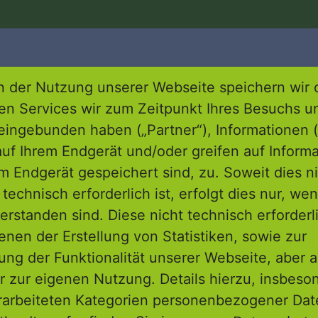
 der Nutzung unserer Webseite speichern wir 
ren Services wir zum Zeitpunkt Ihres Besuchs u
eingebunden haben („Partner“), Informationen (
uf Ihrem Endgerät und/oder greifen auf Informa
itions-Förderprogramms als Anreiz
em Endgerät gespeichert sind, zu. Soweit dies n
udeaufwertung
technisch erforderlich ist, erfolgt dies nur, we
bildes der Hanauer Innenstadt
erstanden sind. Diese nicht technisch erforder
 von privatem und öffentlichem
enen der Erstellung von Statistiken, sowie zur
ng der Funktionalität unserer Webseite, aber a
r zur eigenen Nutzung. Details hierzu, insbes
rarbeiteten Kategorien personenbezogener Da
nzig-Kreis