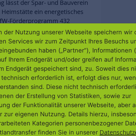
g lässt der Spar- und Bauverein
 Heimstätte ein energetisches
KfW-Förderprogramm 432
 erarbeiten. Das Konzept ist
 der Nutzung unserer Webseite speichern wir 
s es bei Bedarf als Vorbereitende
ren Services wir zum Zeitpunkt Ihres Besuchs u
n und damit als
eingebunden haben („Partner“), Informationen (
tädtebauförderprogramm
uf Ihrem Endgerät und/oder greifen auf Informa
em Endgerät gespeichert sind, zu. Soweit dies n
technisch erforderlich ist, erfolgt dies nur, we
lar-Weilburg e. G kann bei dem
erstanden sind. Diese nicht technisch erforder
von der Erfahrungen der
enen der Erstellung von Statistiken, sowie zur
der energetischen Sanierung ihrer
ng der Funktionalität unserer Webseite, aber a
) Wohnungsbestände profitieren.
r zur eigenen Nutzung. Details hierzu, insbes
rarbeiteten Kategorien personenbezogener Da
Datenschutz
tlandtransfer finden Sie in unserer