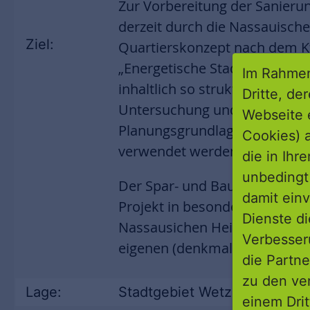
Zur Vorbereitung der Sanierun
derzeit durch die Nassauische
Ziel:
Quartierskonzept nach dem 
„Energetische Stadtsanierung“
Im Rahmen
inhaltlich so strukturiert, das
Dritte, de
Untersuchung und Rahmenpla
Webseite 
Planungsgrundlage für ein S
Cookies) a
verwendet werden könnte.
die in Ihr
unbedingt 
Der Spar- und Bauverein Wetz
damit einv
Projekt in besonderer Weise 
Dienste di
Nassausichen Heimstätte mit 
Verbesseru
eigenen (denkmalgeschützten
die Partne
zu den ve
Lage:
Stadtgebiet Wetzlar
einem Drit