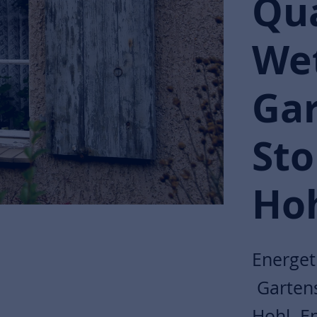
Qua
Wet
Gar
Sto
Ho
Energet
Gartens
Hohl. En