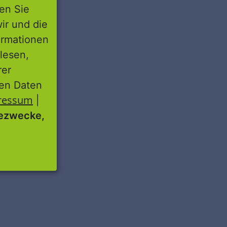
ren Sie
wir und die
ormationen
lesen,
rer
nen Daten
ressum
|
ezwecke,