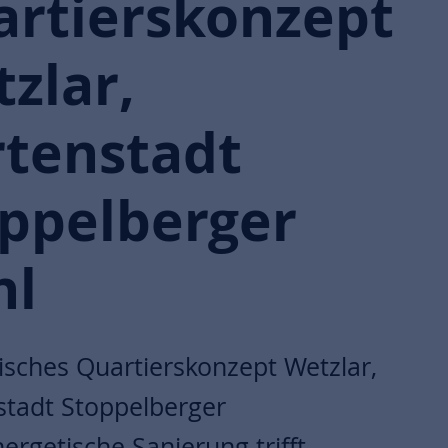
rtierskonzept
zlar,
tenstadt
ppelberger
hl
isches Quartierskonzept Wetzlar,
tadt Stoppelberger
ergetische Sanierung trifft