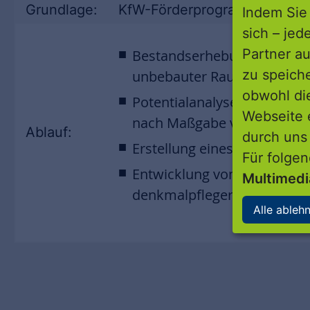
Grundlage:
KfW-Förderprogramm Energet
Indem Sie 
sich – jed
Partner au
Bestandserhebung: CO2- un
zu speich
unbebauter Raum, Soziode
obwohl di
Potentialanalyse: Ermittlu
Webseite 
nach Maßgabe von Nachhalti
Ablauf:
durch uns
Erstellung eines Maßnahme
Für folge
Entwicklung von Maßnahme
Multimed
denkmalpflegerischen Sani
Alle ableh