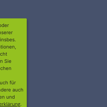
oder
nserer
insbes.
tionen,
icht
nn Sie
lichen
uch für
ondere auch
ten und
erklärung
.