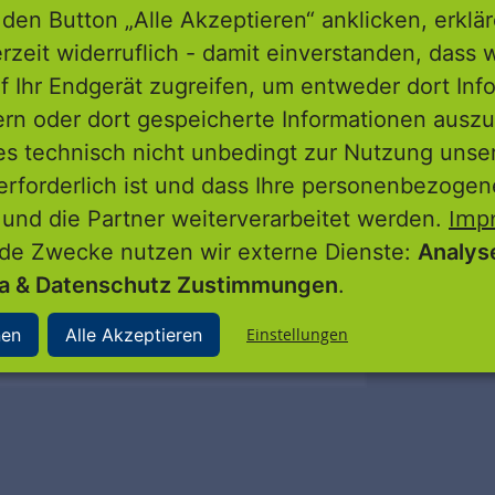
ische Stadtsanierung
den Button „Alle Akzeptieren“ anklicken, erklä
erzeit widerruflich - damit einverstanden, dass 
f Ihr Endgerät zugreifen, um entweder dort Inf
d Energiebilanz, bebauter Raum,
ern oder dort gespeicherte Informationen auszu
mographie
es technisch nicht unbedingt zur Nutzung unse
ng von Umsetzungspotentialen
erforderlich ist und dass Ihre personenbezoge
gkeitskriterien.
Imp
 und die Partner weiterverarbeitet werden.
nkataloges
nde Zwecke nutzen wir externe Dienste:
Analys
n zur energetischen und
ia & Datenschutz Zustimmungen
.
erung
nen
Alle Akzeptieren
Einstellungen