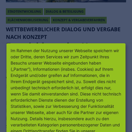
STADTENTWICKLUNG
DIALOG & BETEILIGUNG
FLÄCHENMOBILISIERUNG
KONZEPT & VERGABEVERFAHREN
WETTBEWERBLICHER DIALOG UND VERGABE
NACH KONZEPT
Entwicklung der Hanauer
Im Rahmen der Nutzung unserer Webseite speichern wir
Innenstadt
oder Dritte, deren Services wir zum Zeitpunkt Ihres
Besuchs unserer Webseite eingebunden haben
(„Partner“), Informationen (insbes. Cookies) auf Ihrem
Entwicklung der Hanauer Innenstadt.
Endgerät und/oder greifen auf Informationen, die in
Wettbewerblicher Dialog und Vergabe nach
Ihrem Endgerät gespeichert sind, zu. Soweit dies nicht
Konzept
unbedingt technisch erforderlich ist, erfolgt dies nur,
wenn Sie damit einverstanden sind. Diese nicht technisch
erforderlichen Dienste dienen der Erstellung von
Die Stadt Hanau hat mit der Ausschreibung des
Statistiken, sowie zur Verbesserung der Funktionalität
EU-Vergabeverfahrens Wettbewerblicher Dialog
unserer Webseite, aber auch für die Partner zur eigenen
im Jahr 2008 einen umfassenden integrierten
Nutzung. Details hierzu, insbesondere auch zu den
verarbeiteten Kategorien personenbezogener Daten und
städtebaulichen Entwicklungsprozess für die
einem Drittlandtransfer finden Sie in unserer