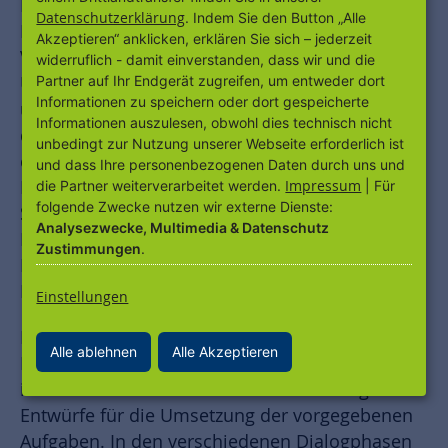
Hanauer Innenstadt eingeleitet. Im Fokus der
Datenschutzerklärung
. Indem Sie den Button „Alle
Projektbeschreibung, die die Grundlage des
Akzeptieren“ anklicken, erklären Sie sich – jederzeit
Vergabeverfahrens darstellt, steht die
widerruflich - damit einverstanden, dass wir und die
Umgestaltung und Aufwertung der Innenstadt
Partner auf Ihr Endgerät zugreifen, um entweder dort
Informationen zu speichern oder dort gespeicherte
und des zentral gelegenen Freiheitsplatzes mit
Informationen auszulesen, obwohl dies technisch nicht
dem Bau des Forum Hanau, eines Shopping-
unbedingt zur Nutzung unserer Webseite erforderlich ist
centers. Zudem waren der Bau eines Kinos, des
und dass Ihre personenbezogenen Daten durch uns und
Brüder-Grimm-Kulturzentrums, einer
Impressum
die Partner weiterverarbeitet werden.
| Für
folgende Zwecke nutzen wir externe Dienste:
Stadtbibliothek und die Neustrukturierung des
Analysezwecke, Multimedia & Datenschutz
Busbahnhofes und der verkehrlichen
Zustimmungen
.
Infrastruktur Bestandteil der
Projektbeschreibung.
Einstellungen
Die ausgewählten
Alle ablehnen
Alle Akzeptieren
Bieter-/Investorengemeinschaften erarbeiteten
im Rahmen des Wettbewerblichen Dialogs
Entwürfe für die Umsetzung der vorgegebenen
Aufgaben. In den verschiedenen Dialogphasen